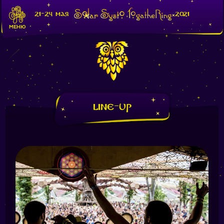
21-24 мая
2021
МЕНЮ
Line-Up