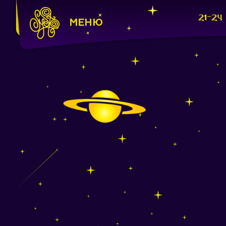
21-24
МЕНЮ