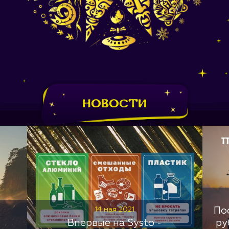
Новости
14 мая 2021
По
Впервые на Systo -
ру