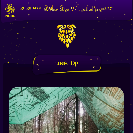
21-24 мая
2021
МЕНЮ
Line-Up