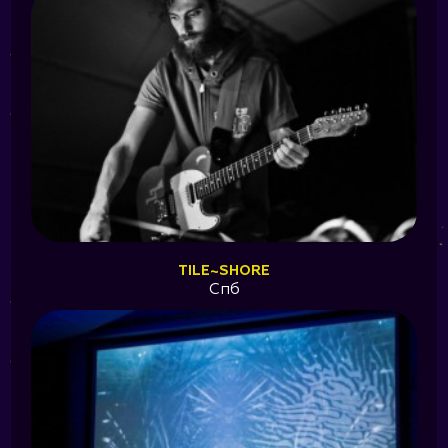
TILE~SHORE
Спб