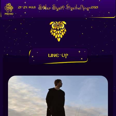
21-24 мая
2021
МЕНЮ
Line-Up