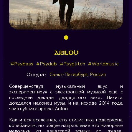
Arilou
#Psybass
#Psydub
#Psyglitch
#Worldmusic
Откуда?:
Санкт-Петербург, Россия
Совершенствуя музыкальный вкус и
экспериментируя с электронной музыкой еще с
последней декады двадцатого века, Никита
дождался наконец музы, и на исходе 2014 года
явил публике проект Arilou.
Как и вся вселенная, его стилистика подвержена
колебаниям, но общее направление это минорные
мелодики от азиатской этники до джаза,